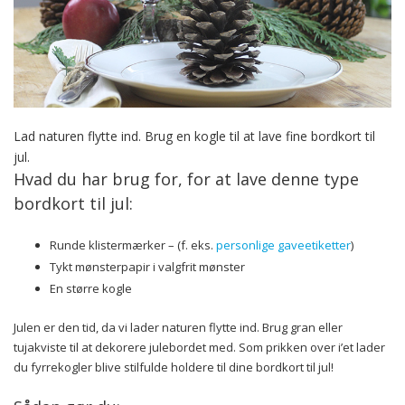
Lad naturen flytte ind. Brug en kogle til at lave fine bordkort til
jul.
Hvad du har brug for, for at lave denne type
bordkort til jul:
Runde klistermærker – (f. eks.
personlige gaveetiketter
)
Tykt mønsterpapir i valgfrit mønster
En større kogle
Julen er den tid, da vi lader naturen flytte ind. Brug gran eller
tujakviste til at dekorere julebordet med. Som prikken over i’et lader
du fyrrekogler blive stilfulde holdere til dine bordkort til jul!