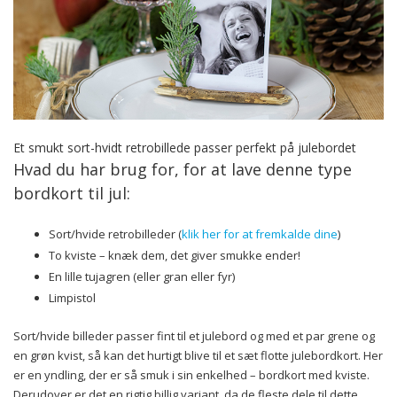
Et smukt sort-hvidt retrobillede passer perfekt på julebordet
Hvad du har brug for, for at lave denne type
bordkort til jul:
Sort/hvide retrobilleder (
klik her for at fremkalde dine
)
To kviste – knæk dem, det giver smukke ender!
En lille tujagren (eller gran eller fyr)
Limpistol
Sort/hvide billeder passer fint til et julebord og med et par grene og
en grøn kvist, så kan det hurtigt blive til et sæt flotte julebordkort. Her
er en yndling, der er så smuk i sin enkelhed – bordkort med kviste.
Derudover er det en rigtig billig variant, da de fleste dele til dette