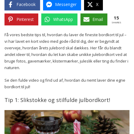
Facebook
Messenger
X
15
Pinterest
WhatsApp
Email
SHARES
Få vores bedste tips til, hvordan du laver de fineste bordkort til jul –
vi har lavet en kort video med gode råd til dig, der er begyndt at
overveje, hvordan årets julebord skal dækkes. Her får du blandt
andet ideer til, hvordan du let kan skabe unikke julebordkort ved at
bruge fotos, gavemærker, klistermærker, juleslik eller ting du finder i
naturen.
Se den fulde video og find ud af, hvordan du nemt laver dine egne
bordkort til jul!
Tip 1: Slikstokke og stilfulde julbordkort!