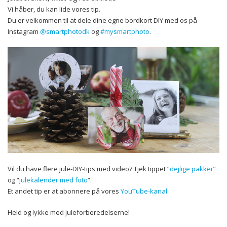
Vi håber, du kan lide vores tip.
Du er velkommen til at dele dine egne bordkort DIY med os på
Instagram
@smartphotodk
og
#mysmartphoto
.
Vil du have flere jule-DIY-tips med video? Tjek tippet “
dejlige pakker
”
og “
julekalender med foto
“.
Et andet tip er at abonnere på vores
YouTube-kanal
.
Held og lykke med juleforberedelserne!