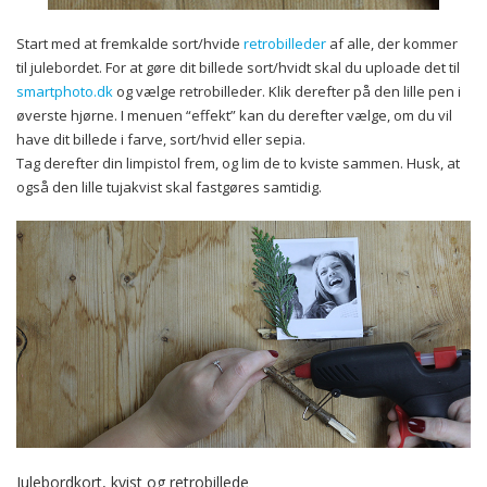
Start med at fremkalde sort/hvide
retrobilleder
af alle, der kommer
til julebordet. For at gøre dit billede sort/hvidt skal du uploade det til
smartphoto.dk
og vælge retrobilleder. Klik derefter på den lille pen i
øverste hjørne. I menuen “effekt” kan du derefter vælge, om du vil
have dit billede i farve, sort/hvid eller sepia.
Tag derefter din limpistol frem, og lim de to kviste sammen. Husk, at
også den lille tujakvist skal fastgøres samtidig.
Julebordkort, kvist og retrobillede