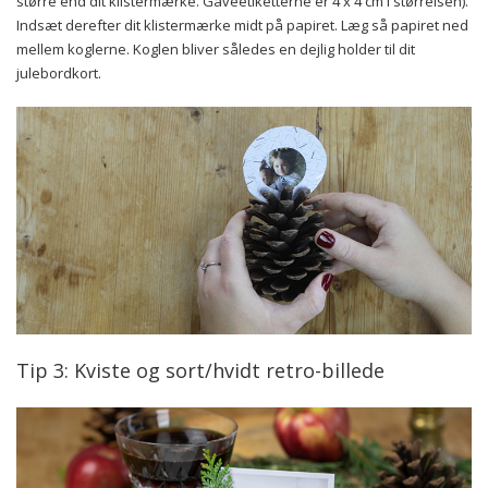
større end dit klistermærke. Gaveetiketterne er 4 x 4 cm i størrelsen).
Indsæt derefter dit klistermærke midt på papiret. Læg så papiret ned
mellem koglerne. Koglen bliver således en dejlig holder til dit
julebordkort.
Tip 3: Kviste og sort/hvidt retro-billede