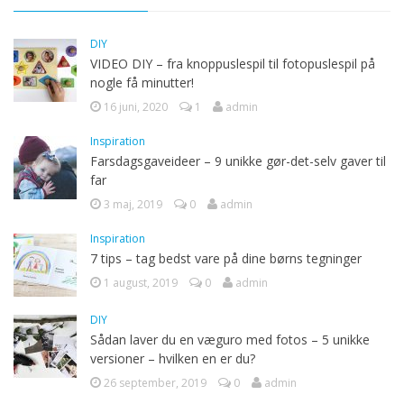
DIY
VIDEO DIY – fra knoppuslespil til fotopuslespil på
nogle få minutter!
16 juni, 2020
1
admin
Inspiration
Farsdagsgaveideer – 9 unikke gør-det-selv gaver til
far
3 maj, 2019
0
admin
Inspiration
7 tips – tag bedst vare på dine børns tegninger
1 august, 2019
0
admin
DIY
Sådan laver du en væguro med fotos – 5 unikke
versioner – hvilken en er du?
26 september, 2019
0
admin