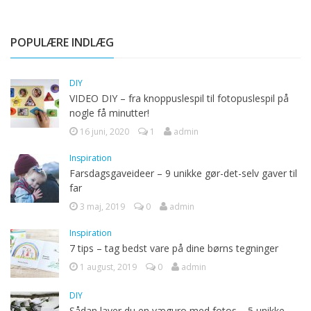
POPULÆRE INDLÆG
DIY
VIDEO DIY – fra knoppuslespil til fotopuslespil på
nogle få minutter!
16 juni, 2020
1
admin
Inspiration
Farsdagsgaveideer – 9 unikke gør-det-selv gaver til
far
3 maj, 2019
0
admin
Inspiration
7 tips – tag bedst vare på dine børns tegninger
1 august, 2019
0
admin
DIY
Sådan laver du en væguro med fotos – 5 unikke