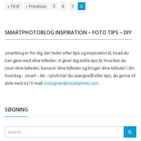
«
First
‹
Previous
5
6
7
8
SMARTPHOTOBLOG INSPIRATION – FOTO TIPS – DIY
smartblog er for dig, der leder efter tips og inspiration til, hvad du
kan gøre med dine billeder.
Vi giver dig enkle tips til, hvordan du
viser dine billeder, bevarer dine billeder og bruger dine billeder i din
hverdag – smart – let – sjovt!
Har du spørgsmål eller tips, du gerne vil
dele med os?
E-mail:
instagram@smartphoto.com
SØGNING