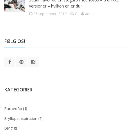
versioner – hvilken en er du?
26 september, 2019
0
admin
FØLG OS!
KATEGORIER
Barnedåb
(1)
Bryllupsinspiration
(1)
DIY
(10)