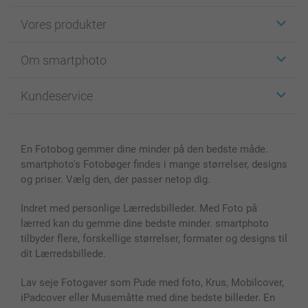
Vores produkter
Klistermærker
Om smartphoto
Fotokort
Fotogaver
Om smartphoto
Kundeservice
Fotobøger
For affiliate
Lærred & Vægdekoration
Fortrolighedserklæring
Kontakt os & FAQ
Billeder, Plakater & Fotohæfter
Cookie Policy
100% tilfredshedsgaranti
En Fotobog gemmer dine minder på den bedste måde.
Cover til mobil & tablet
Sitemap
smartbonus
smartphoto's Fotobøger findes i mange størrelser, designs
MyNameBook
Betingelser og garantier
Priser & betaling
og priser. Vælg den, der passer netop dig.
Fotokalender & Kalenderbog
Investor Relations
Status for ordrer
Fotorammer & Tilbehør
Indret med personlige Lærredsbilleder. Med Foto på
lærred kan du gemme dine bedste minder. smartphoto
Alle fotoprodukter
tilbyder flere, forskellige størrelser, formater og designs til
dit Lærredsbillede.
Lav seje Fotogaver som Pude med foto, Krus, Mobilcover,
iPadcover eller Musemåtte med dine bedste billeder. En