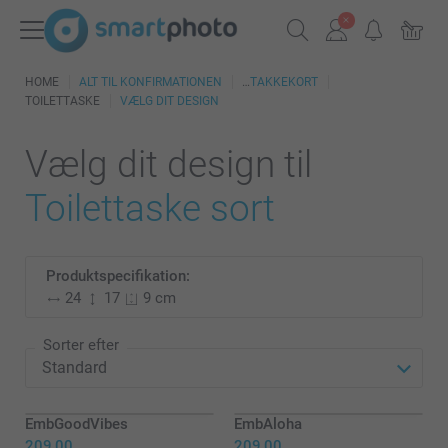
HOME
ALT TIL KONFIRMATIONEN
TAKKEKORT
TOILETTASKE
VÆLG DIT DESIGN
Vælg dit design til
Toilettaske sort
Produktspecifikation:
24
17
9 cm
Sorter efter
EmbGoodVibes
EmbAloha
209,00
209,00