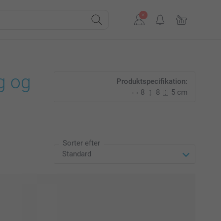
g og
Produktspecifikation:
8
8
5 cm
Sorter efter