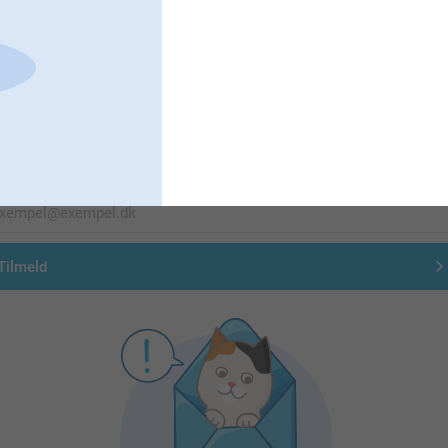
Førsteklasses kundeservice!
Tilmeld dig vores nyhedsbrev
ndtast din e-mailadresse her
Tilmeld