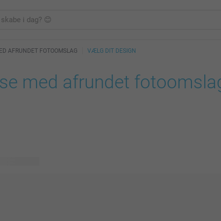
MED AFRUNDET FOTOOMSLAG
VÆLG DIT DESIGN
ose med afrundet fotoomsla
lige designs