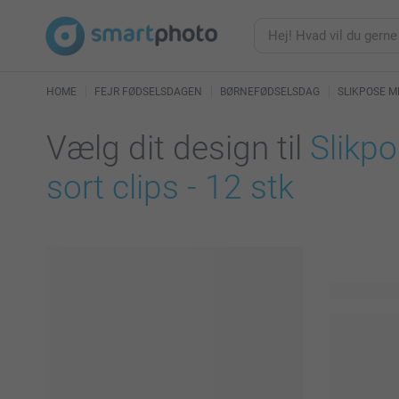
HOME
FEJR FØDSELSDAGEN
BØRNEFØDSELSDAG
SLIKPOSE 
Vælg dit design til
Slikp
sort clips - 12 stk
36 tilgænge