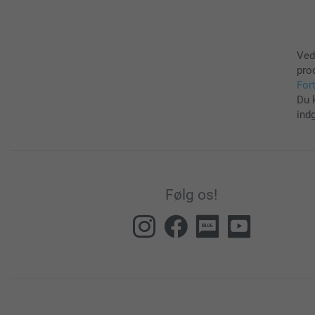
Ved
pro
For
Du 
ind
Følg os!