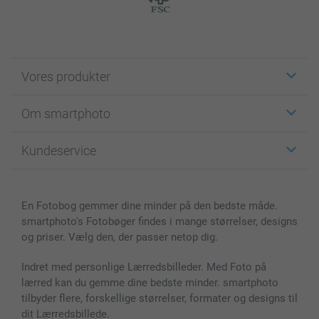
Vores produkter
Klistermærker
Om smartphoto
Fotokort
Fotogaver
Om smartphoto
Kundeservice
Fotobøger
For affiliate
Lærred & Vægdekoration
Fortrolighedserklæring
Kontakt os & FAQ
Billeder, Plakater & Fotohæfter
Cookie Policy
100% tilfredshedsgaranti
En Fotobog gemmer dine minder på den bedste måde.
Cover til mobil & tablet
Sitemap
smartbonus
smartphoto's Fotobøger findes i mange størrelser, designs
MyNameBook
Betingelser og garantier
Priser & betaling
og priser. Vælg den, der passer netop dig.
Fotokalender & Kalenderbog
Investor Relations
Status for ordrer
Fotorammer & Tilbehør
Indret med personlige Lærredsbilleder. Med Foto på
lærred kan du gemme dine bedste minder. smartphoto
Alle fotoprodukter
tilbyder flere, forskellige størrelser, formater og designs til
dit Lærredsbillede.