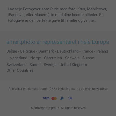
Lav seje Fotogaver som Pude med foto, Krus, Mobilcover,
iPadcover eller Musemåtte med dine bedste billeder. En
Fotogave er den perfekte gave til familie og venner.
smartphoto er repræsenteret i hele Europa
België
-
Belgique
-
Danmark
-
Deutschland
-
France
-
Ireland
-
Nederland
-
Norge
-
Österreich
-
Schweiz
-
Suisse
-
Switzerland
-
Suomi
-
Sverige
-
United Kingdom
-
Other Countries
Alle priser er i danske kroner (DKK), inklusive moms og eksklusive porto
© smartphoto group. All rights reserved