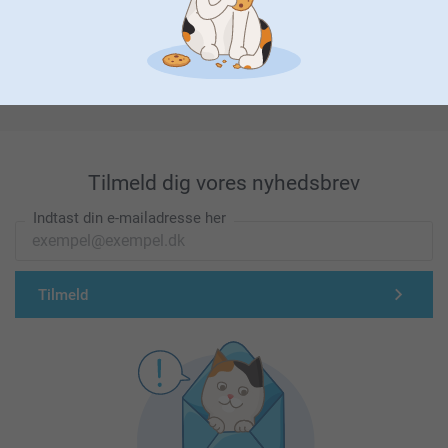
Førsteklasses kundeservice!
Tilmeld dig vores nyhedsbrev
Indtast din e-mailadresse her
Tilmeld