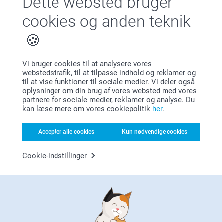
Dette websted bruger
cookies og anden teknik
Vi bruger cookies til at analysere vores
webstedstrafik, til at tilpasse indhold og reklamer og
Bonus på alle dine køb
til at vise funktioner til sociale medier. Vi deler også
oplysninger om din brug af vores websted med vores
partnere for sociale medier, reklamer og analyse. Du
kan læse mere om vores cookiepolitik
her
.
Accepter alle cookies
Kun nødvendige cookies
Cookie-indstillinger
Leder du efter inspiration?