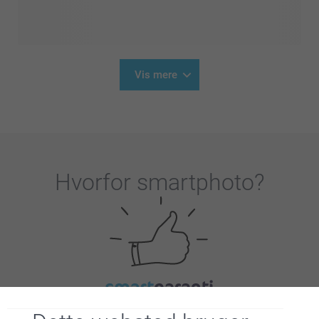
Vis mere
Hvorfor
smartphoto
?
Tilfreds kunde garanti