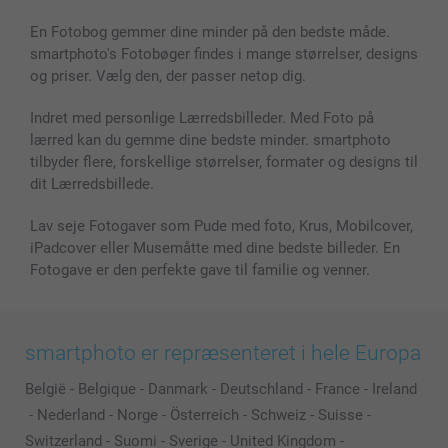
Billeder, Plakater & Fotohæfter
Cookie Policy
100% tilfredshedsgaranti
En Fotobog gemmer dine minder på den bedste måde.
Cover til mobil & tablet
Sitemap
smartbonus
smartphoto's Fotobøger findes i mange størrelser, designs
MyNameBook
Betingelser og garantier
Priser & betaling
og priser. Vælg den, der passer netop dig.
Fotokalender & Kalenderbog
Investor Relations
Status for ordrer
Fotorammer & Tilbehør
Indret med personlige Lærredsbilleder. Med Foto på
lærred kan du gemme dine bedste minder. smartphoto
Alle fotoprodukter
tilbyder flere, forskellige størrelser, formater og designs til
dit Lærredsbillede.
Lav seje Fotogaver som Pude med foto, Krus, Mobilcover,
iPadcover eller Musemåtte med dine bedste billeder. En
Fotogave er den perfekte gave til familie og venner.
smartphoto er repræsenteret i hele Europa
België
-
Belgique
-
Danmark
-
Deutschland
-
France
-
Ireland
-
Nederland
-
Norge
-
Österreich
-
Schweiz
-
Suisse
-
Switzerland
-
Suomi
-
Sverige
-
United Kingdom
-