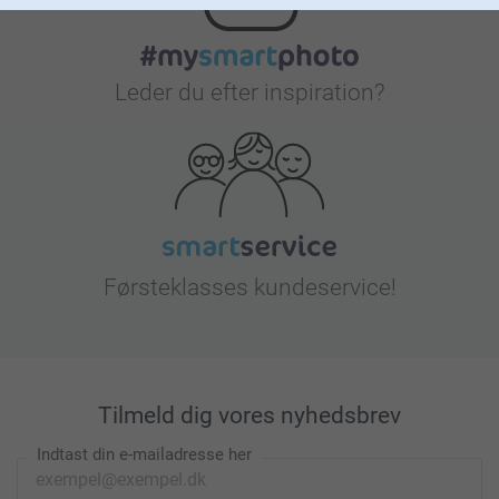
Leder du efter inspiration?
Førsteklasses kundeservice!
Tilmeld dig vores nyhedsbrev
Indtast din e-mailadresse her