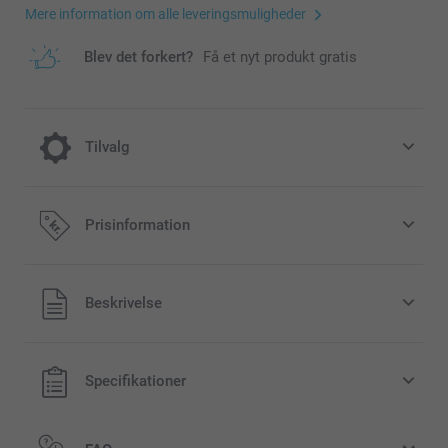
Mere information om alle leveringsmuligheder
Blev det forkert?
Få et nyt produkt gratis
Tilvalg
Afkøling til varme dage
Prisinformation
39,00 / stk
Alle priser inklusive moms og uden
Beskrivelse
Priser for tilvalg og tilgængelighed
forsendelsesomkostninger
Specifikationer