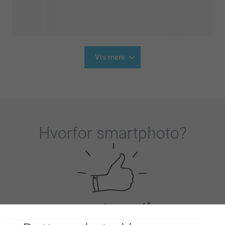
Vis mere
Hvorfor
smartphoto
?
Tilfreds kunde garanti