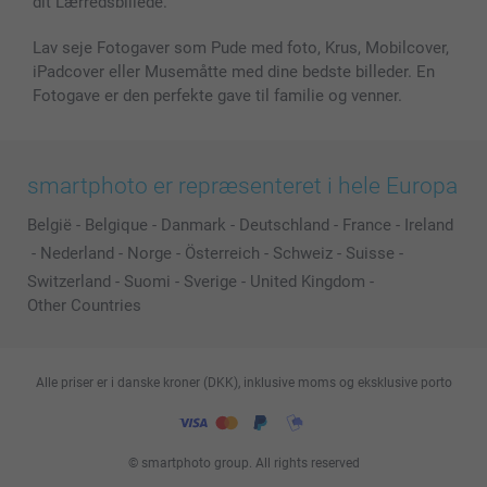
dit Lærredsbillede.
Lav seje Fotogaver som Pude med foto, Krus, Mobilcover,
iPadcover eller Musemåtte med dine bedste billeder. En
Fotogave er den perfekte gave til familie og venner.
smartphoto er repræsenteret i hele Europa
België
-
Belgique
-
Danmark
-
Deutschland
-
France
-
Ireland
-
Nederland
-
Norge
-
Österreich
-
Schweiz
-
Suisse
-
Switzerland
-
Suomi
-
Sverige
-
United Kingdom
-
Other Countries
Alle priser er i danske kroner (DKK), inklusive moms og eksklusive porto
© smartphoto group. All rights reserved