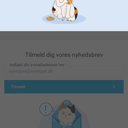
Førsteklasses kundeservice!
Tilmeld dig vores nyhedsbrev
Indtast din e-mailadresse her
Tilmeld