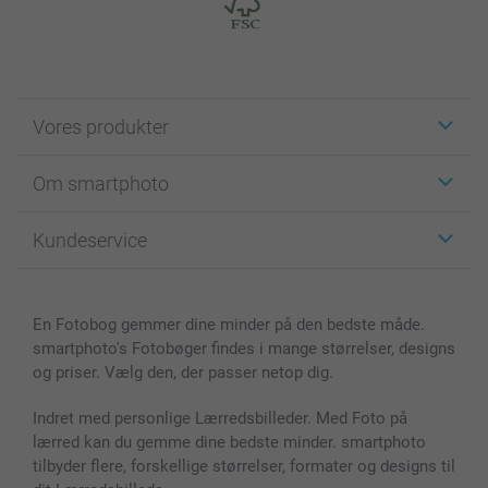
Vores produkter
Klistermærker
Om smartphoto
Fotokort
Fotogaver
Om smartphoto
Kundeservice
Fotobøger
For affiliate
Lærred & Vægdekoration
Fortrolighedserklæring
Kontakt os & FAQ
Billeder, Plakater & Fotohæfter
Cookie Policy
100% tilfredshedsgaranti
En Fotobog gemmer dine minder på den bedste måde.
Cover til mobil & tablet
Sitemap
smartbonus
smartphoto's Fotobøger findes i mange størrelser, designs
MyNameBook
Betingelser og garantier
Priser & betaling
og priser. Vælg den, der passer netop dig.
Fotokalender & Kalenderbog
Investor Relations
Status for ordrer
Fotorammer & Tilbehør
Indret med personlige Lærredsbilleder. Med Foto på
lærred kan du gemme dine bedste minder. smartphoto
Alle fotoprodukter
tilbyder flere, forskellige størrelser, formater og designs til