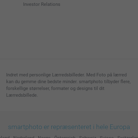
Investor Relations
Indret med personlige Lærredsbilleder. Med Foto på lærred
kan du gemme dine bedste minder. smartphoto tilbyder flere,
forskellige størrelser, formater og designs til dit
Lærredsbillede.
smartphoto er repræsenteret i hele Europa
eland
-
Nederland
-
Norge
-
Österreich
-
Schweiz
-
Suisse
-
Switzerla