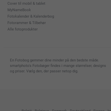
Cover til mobil & tablet
MyNameBook
Fotokalender & Kalenderbog
Fotorammer & Tilbehør
Alle fotoprodukter
En Fotobog gemmer dine minder på den bedste måde.
smartphoto's Fotobøger findes i mange størrelser, designs
og priser. Vælg den, der passer netop dig.
België
-
Belgique
-
Danmark
-
Deutschland
-
France
-
Ir