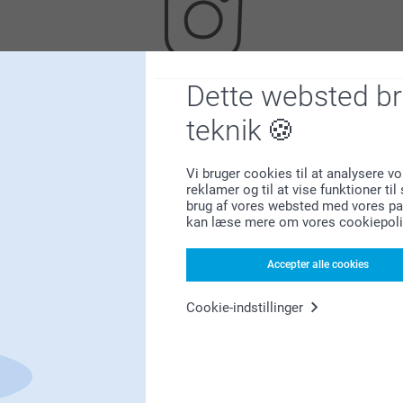
Dette websted b
Leder du efter inspiration?
teknik
Vi bruger cookies til at analysere vo
reklamer og til at vise funktioner ti
brug af vores websted med vores par
kan læse mere om vores cookiepoli
Førsteklasses kundeservice!
Accepter alle cookies
Cookie-indstillinger
Tilmeld dig vores nyhedsbrev
ndtast din e-mailadresse her