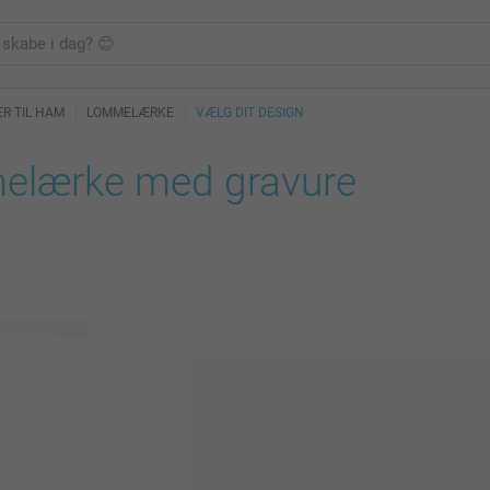
R TIL HAM
LOMMELÆRKE
VÆLG DIT DESIGN
lærke med gravure
lige designs