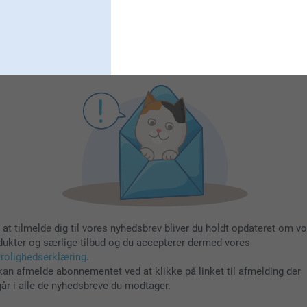
Tilmeld
 at tilmelde dig til vores nyhedsbrev bliver du holdt opdateret om v
dukter og særlige tilbud og du accepterer dermed vores
trolighedserklæring
.
kan afmelde abonnementet ved at klikke på linket til afmelding der
går i alle de nyhedsbreve du modtager.