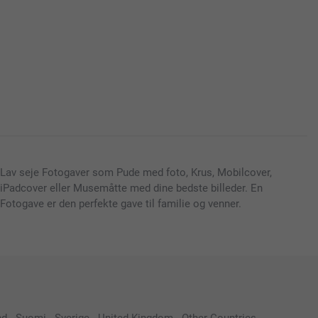
Lav seje Fotogaver som Pude med foto, Krus, Mobilcover,
iPadcover eller Musemåtte med dine bedste billeder. En
Fotogave er den perfekte gave til familie og venner.
nd
-
Suomi
-
Sverige
-
United Kingdom
-
Other Countries