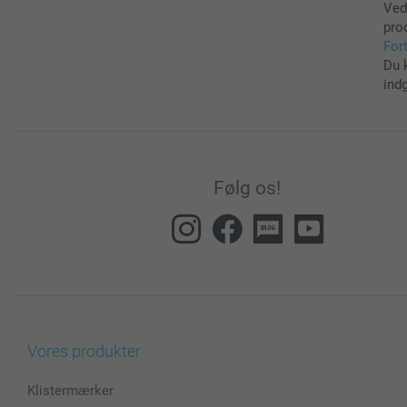
Ved
pro
For
Du 
ind
Følg os!
Vores produkter
Klistermærker