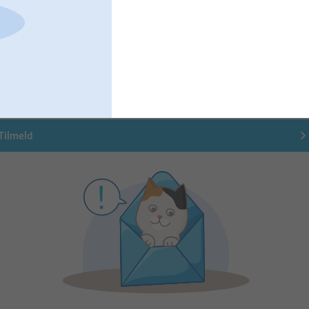
Tilmeld dig vores nyhedsbrev
ndtast din e-mailadresse her
Tilmeld