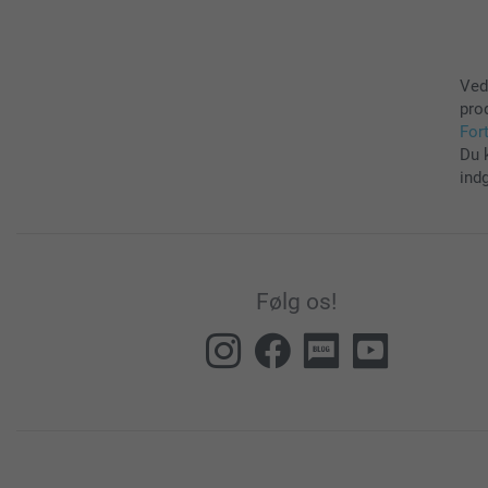
Ved
pro
For
Du 
ind
Følg os!