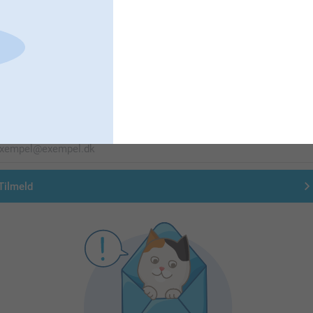
Førsteklasses kundeservice!
Tilmeld dig vores nyhedsbrev
ndtast din e-mailadresse her
Tilmeld