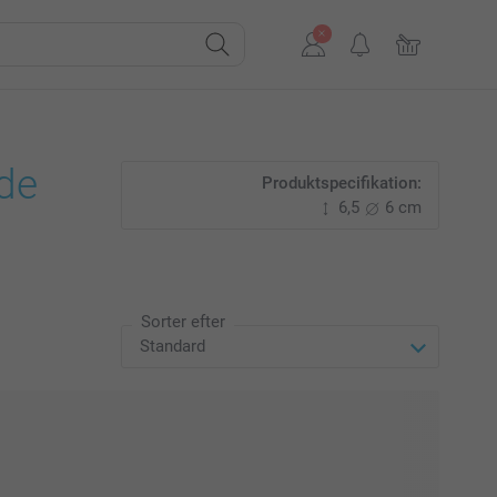
nde
Produktspecifikation:
6,5
6 cm
Sorter efter