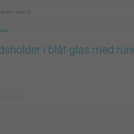
ESIGN
dsholder i blåt glas med ru
lige designs