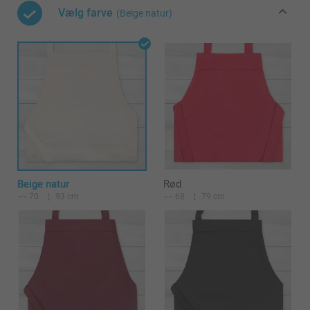
Vælg farve
(Beige natur)
Beige natur
Rød
70
93 cm
68
79 cm