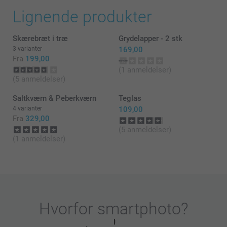
Tusind tak for din feedback – det betyder meget for
Lignende produkter
os!
Normalt ligger vores leveringstid på 5-8 hverdage.
Skærebræt i træ
Grydelapper - 2 stk
Hvis du stadig ikke har modtaget din ordre, så skriv
endelig til os via
3 varianter
169,00
https://www.smartphoto.dk/kontakt, så kigger vi
Fra
199,00
straks på det og finder en løsning.
(1 anmeldelser)
(5 anmeldelser)
Tak igen – og ha’ en rigtig god dag!
Saltkværn & Peberkværn
Teglas
De bedste hilsner
4 varianter
109,00
Fra
329,00
Zeinab @smartphoto
(5 anmeldelser)
(1 anmeldelser)
Hvorfor
smartphoto
?