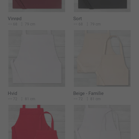
Vinrød
Sort
68
79 cm
68
79 cm
Hvid
Beige - Familie
72
81 cm
72
81 cm