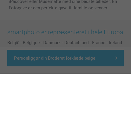
iPadcover eller Musemåtte med dine bedste billeder. En
Fotogave er den perfekte gave til familie og venner.
smartphoto er repræsenteret i hele Europa
België
-
Belgique
-
Danmark
-
Deutschland
-
France
-
Ireland
-
Nederland
-
Norge
-
Österreich
-
Schweiz
-
Suisse
-
Switzerland
-
Suomi
-
Sverige
-
United Kingdom
-
Personliggør din Broderet forklæde beige
Other Countries
Alle priser er i danske kroner (DKK), inklusive moms og eksklusive porto
© smartphoto group. All rights reserved