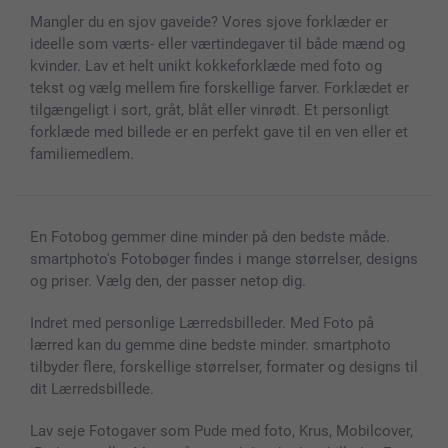
Cover til mobil & tablet
Sitemap
smartbonus
Mangler du en sjov gaveide? Vores sjove forklæder er
MyNameBook
Betingelser og garantier
Priser & betaling
ideelle som værts- eller værtindegaver til både mænd og
Fotokalender & Kalenderbog
Investor Relations
Status for ordrer
kvinder. Lav et helt unikt kokkeforklæde med foto og
Fotorammer & Tilbehør
tekst og vælg mellem fire forskellige farver. Forklædet er
Alle fotoprodukter
tilgængeligt i sort, gråt, blåt eller vinrødt. Et personligt
forklæde med billede er en perfekt gave til en ven eller et
familiemedlem.
En Fotobog gemmer dine minder på den bedste måde.
smartphoto's Fotobøger findes i mange størrelser, designs
og priser. Vælg den, der passer netop dig.
Indret med personlige Lærredsbilleder. Med Foto på
lærred kan du gemme dine bedste minder. smartphoto
tilbyder flere, forskellige størrelser, formater og designs til
dit Lærredsbillede.
Lav seje Fotogaver som Pude med foto, Krus, Mobilcover,