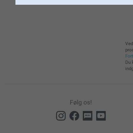
Ved
pro
For
Du 
ind
Følg os!