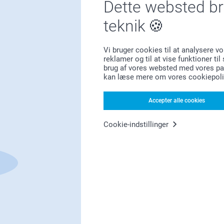
Dette websted b
teknik
Vi bruger cookies til at analysere vo
Førsteklasses kundeservice!
reklamer og til at vise funktioner ti
brug af vores websted med vores par
kan læse mere om vores cookiepoli
Accepter alle cookies
Tilmeld dig vores nyhedsbrev
Cookie-indstillinger
ndtast din e-mailadresse her
Tilmeld