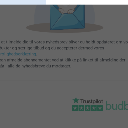
 at tilmelde dig til vores nyhedsbrev bliver du holdt opdateret om v
dukter og særlige tilbud og du accepterer dermed vores
trolighedserklæring
.
kan afmelde abonnementet ved at klikke på linket til afmelding der
går i alle de nyhedsbreve du modtager.