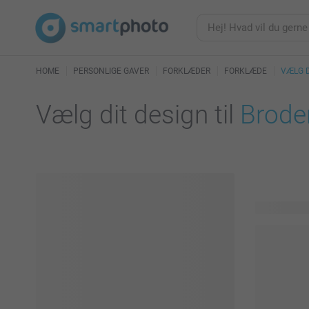
HOME
PERSONLIGE GAVER
FORKLÆDER
FORKLÆDE
VÆLG D
Vælg dit design til
Broder
14 tilgænge