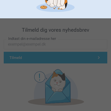
Førsteklasses kundeservice!
Tilmeld dig vores nyhedsbrev
Indtast din e-mailadresse her
Tilmeld