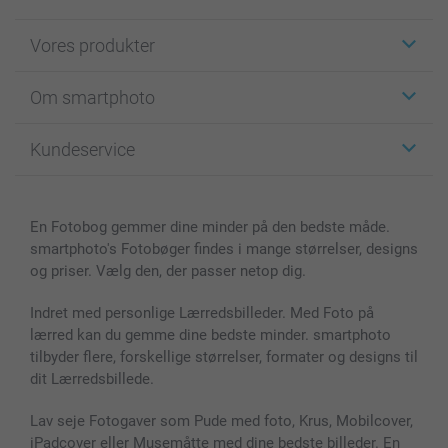
Vores produkter
Klistermærker
Om smartphoto
Fotokort
Fotogaver
Om smartphoto
Kundeservice
Fotobøger
For affiliate
Lærred & Vægdekoration
Fortrolighedserklæring
Kontakt os & FAQ
Billeder, Plakater & Fotohæfter
Cookie Policy
100% tilfredshedsgaranti
En Fotobog gemmer dine minder på den bedste måde.
Cover til mobil & tablet
Sitemap
smartbonus
smartphoto's Fotobøger findes i mange størrelser, designs
MyNameBook
Betingelser og garantier
Priser & betaling
og priser. Vælg den, der passer netop dig.
Fotokalender & Kalenderbog
Investor Relations
Status for ordrer
Fotorammer & Tilbehør
Indret med personlige Lærredsbilleder. Med Foto på
lærred kan du gemme dine bedste minder. smartphoto
Alle fotoprodukter
tilbyder flere, forskellige størrelser, formater og designs til
dit Lærredsbillede.
Lav seje Fotogaver som Pude med foto, Krus, Mobilcover,
iPadcover eller Musemåtte med dine bedste billeder. En