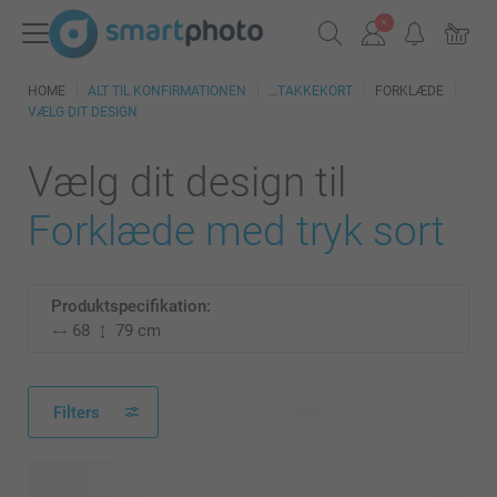
HOME
ALT TIL KONFIRMATIONEN
TAKKEKORT
FORKLÆDE
VÆLG DIT DESIGN
Vælg dit design til
Forklæde med tryk sort
Produktspecifikation:
68
79 cm
Filters
59 tilgængelige designs