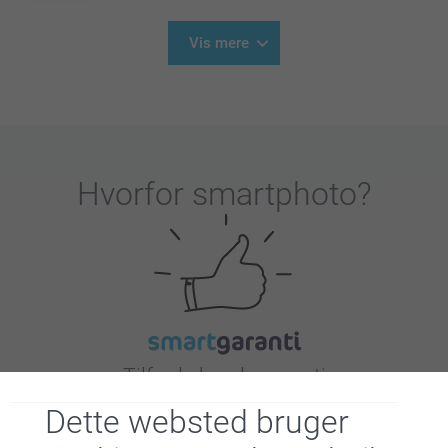
Vis mere
Hvorfor
smartphoto
?
Tilfreds kunde garanti
Dette websted bruger