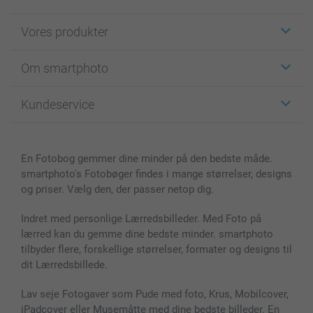
Vores produkter
Klistermærker
Om smartphoto
Fotokort
Fotogaver
Om smartphoto
Kundeservice
Fotobøger
For affiliate
Lærred & Vægdekoration
Fortrolighedserklæring
Kontakt os & FAQ
Billeder, Plakater & Fotohæfter
Cookie Policy
100% tilfredshedsgaranti
En Fotobog gemmer dine minder på den bedste måde.
Cover til mobil & tablet
Sitemap
smartbonus
smartphoto's Fotobøger findes i mange størrelser, designs
MyNameBook
Betingelser og garantier
Priser & betaling
og priser. Vælg den, der passer netop dig.
Fotokalender & Kalenderbog
Investor Relations
Status for ordrer
Fotorammer & Tilbehør
Indret med personlige Lærredsbilleder. Med Foto på
lærred kan du gemme dine bedste minder. smartphoto
Alle fotoprodukter
tilbyder flere, forskellige størrelser, formater og designs til
dit Lærredsbillede.
Lav seje Fotogaver som Pude med foto, Krus, Mobilcover,
iPadcover eller Musemåtte med dine bedste billeder. En