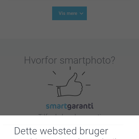
Vis mere
Hvorfor
smartphoto
?
Tilfreds kunde garanti
Dette websted bruger