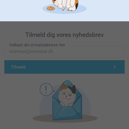
Førsteklasses kundeservice!
Tilmeld dig vores nyhedsbrev
Indtast din e-mailadresse her
Tilmeld