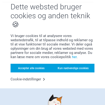
Dette websted bruger
cookies og anden teknik
Førsteklasses kundeservice!
Vi bruger cookies til at analysere vores
webstedstrafik, til at tilpasse indhold og reklamer og
til at vise funktioner til sociale medier. Vi deler også
oplysninger om din brug af vores websted med vores
partnere for sociale medier, reklamer og analyse. Du
Tilmeld dig vores nyhedsbrev
kan læse mere om vores cookiepolitik
her
.
Indtast din e-mailadresse her
Accepter alle cookies
Kun nødvendige cookies
Cookie-indstillinger
Tilmeld