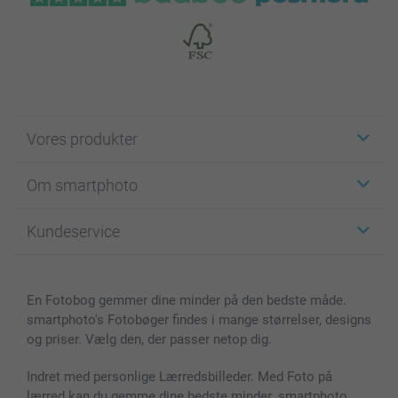
Vores produkter
Klistermærker
Om smartphoto
Fotokort
Fotogaver
Om smartphoto
Kundeservice
Fotobøger
For affiliate
Lærred & Vægdekoration
Fortrolighedserklæring
Kontakt os & FAQ
Billeder, Plakater & Fotohæfter
Cookie Policy
100% tilfredshedsgaranti
En Fotobog gemmer dine minder på den bedste måde.
Cover til mobil & tablet
Sitemap
smartbonus
smartphoto's Fotobøger findes i mange størrelser, designs
MyNameBook
Betingelser og garantier
Priser & betaling
og priser. Vælg den, der passer netop dig.
Fotokalender & Kalenderbog
Investor Relations
Status for ordrer
Fotorammer & Tilbehør
Indret med personlige Lærredsbilleder. Med Foto på
lærred kan du gemme dine bedste minder. smartphoto