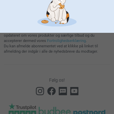
Ved at tilmelde dig til vores nyhedsbrev bliver du holdt
opdateret om vores produkter og særlige tilbud og du
accepterer dermed vores
Fortrolighedserklæring
.
Du kan afmelde abonnementet ved at klikke på linket til
afmelding der indgår i alle de nyhedsbreve du modtager.
Følg os!