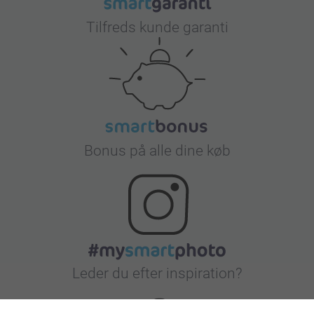
Tilfreds kunde garanti
Bonus på alle dine køb
Leder du efter inspiration?