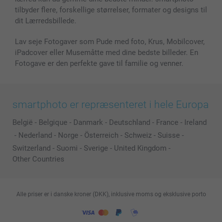
Alle fotoprodukter
tilbyder flere, forskellige størrelser, formater og designs til
dit Lærredsbillede.
Lav seje Fotogaver som Pude med foto, Krus, Mobilcover,
iPadcover eller Musemåtte med dine bedste billeder. En
Fotogave er den perfekte gave til familie og venner.
smartphoto er repræsenteret i hele Europa
België
-
Belgique
-
Danmark
-
Deutschland
-
France
-
Ireland
-
Nederland
-
Norge
-
Österreich
-
Schweiz
-
Suisse
-
Switzerland
-
Suomi
-
Sverige
-
United Kingdom
-
Other Countries
Alle priser er i danske kroner (DKK), inklusive moms og eksklusive porto