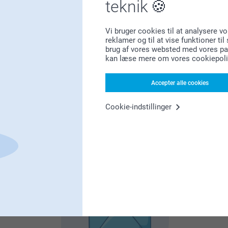
teknik
Førsteklasses kundeservice!
Vi bruger cookies til at analysere vo
reklamer og til at vise funktioner ti
brug af vores websted med vores par
kan læse mere om vores cookiepoli
Tilmeld dig vores nyhedsbrev
Accepter alle cookies
ndtast din e-mailadresse her
Cookie-indstillinger
Tilmeld