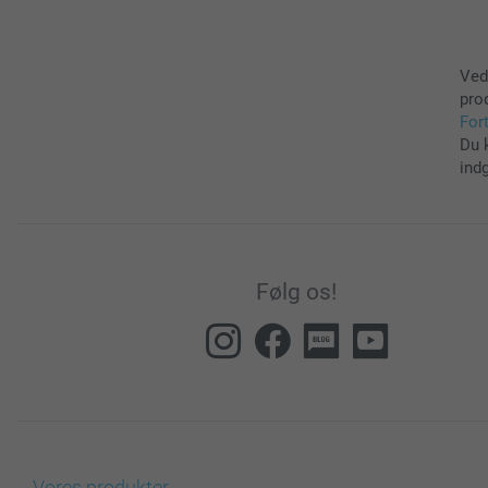
Ved
pro
For
Du 
ind
Følg os!
Vores produkter