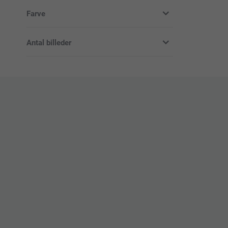
Baby (2)
Farve
Dreng (2)
Pige (2)
Antal billeder
Uden billeder
Med foto