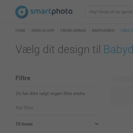
HOME
ENDELIG HER!
FØDSELSMINDE
BABYDAGBOG
VÆLG D
Vælg dit design til
Baby
Filtre
2 tilgængel
Du har ikke valgt nogen filtre endnu
Ryd filtre
Til hvem