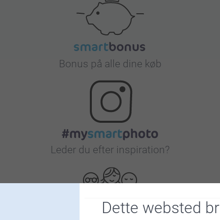
Bonus på alle dine køb
Leder du efter inspiration?
Dette websted b