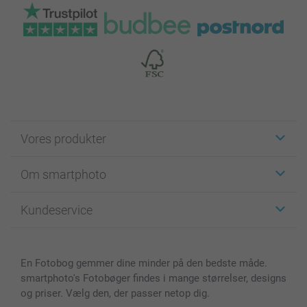
Vores produkter
Klistermærker
Om smartphoto
Fotokort
Fotogaver
Om smartphoto
Kundeservice
Fotobøger
For affiliate
Lærred & Vægdekoration
Fortrolighedserklæring
Kontakt os & FAQ
Billeder, Plakater & Fotohæfter
Cookie Policy
100% tilfredshedsgaranti
En Fotobog gemmer dine minder på den bedste måde.
Cover til mobil & tablet
Sitemap
smartbonus
smartphoto's Fotobøger findes i mange størrelser, designs
MyNameBook
Betingelser og garantier
Priser & betaling
og priser. Vælg den, der passer netop dig.
Fotokalender & Kalenderbog
Investor Relations
Status for ordrer