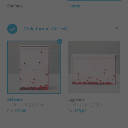
Snefnug
Hjerter
Vælg format
(Stående)
Stående
Liggende
10
15
15
10
2,5 cm
2,5 cm
Fra
179,00
Fra
179,00