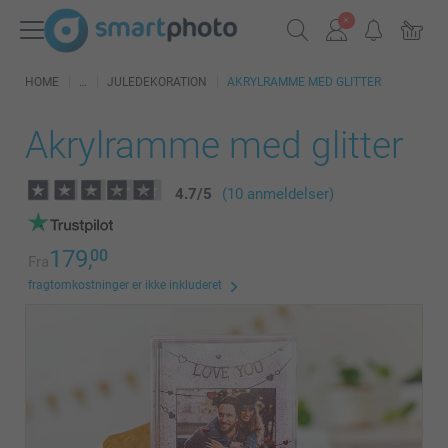
HOME
JULEDEKORATION
AKRYLRAMME MED GLITTER
Akrylramme med glitter
4.7
/
5
(10 anmeldelser)
179,
00
Fra
fragtomkostninger er ikke inkluderet