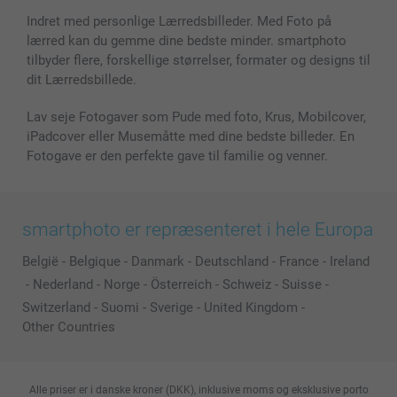
Fotorammer & Tilbehør
Indret med personlige Lærredsbilleder. Med Foto på
lærred kan du gemme dine bedste minder. smartphoto
Alle fotoprodukter
tilbyder flere, forskellige størrelser, formater og designs til
dit Lærredsbillede.
Lav seje Fotogaver som Pude med foto, Krus, Mobilcover,
iPadcover eller Musemåtte med dine bedste billeder. En
Fotogave er den perfekte gave til familie og venner.
smartphoto er repræsenteret i hele Europa
België
-
Belgique
-
Danmark
-
Deutschland
-
France
-
Ireland
-
Nederland
-
Norge
-
Österreich
-
Schweiz
-
Suisse
-
Switzerland
-
Suomi
-
Sverige
-
United Kingdom
-
Other Countries
Alle priser er i danske kroner (DKK), inklusive moms og eksklusive porto