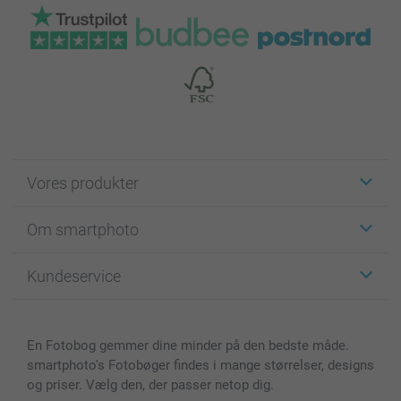
Vores produkter
Klistermærker
Om smartphoto
Fotokort
Fotogaver
Om smartphoto
Kundeservice
Fotobøger
For affiliate
Lærred & Vægdekoration
Fortrolighedserklæring
Kontakt os & FAQ
Billeder, Plakater & Fotohæfter
Cookie Policy
100% tilfredshedsgaranti
En Fotobog gemmer dine minder på den bedste måde.
Cover til mobil & tablet
Sitemap
smartbonus
smartphoto's Fotobøger findes i mange størrelser, designs
MyNameBook
Betingelser og garantier
Priser & betaling
og priser. Vælg den, der passer netop dig.
Fotokalender & Kalenderbog
Investor Relations
Status for ordrer