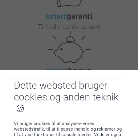
Tilfreds kunde garanti
Bonus på alle dine køb
Dette websted bruger
cookies og anden teknik
Vi bruger cookies til at analysere vores
webstedstrafik, til at tilpasse indhold og reklamer og
Leder du efter inspiration?
til at vise funktioner til sociale medier. Vi deler også