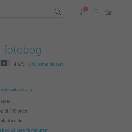
n fotobog
4.6
/
5
(346 anmeldelser)
er ikke inkluderet
sider
p til
100
sider
 ekstra side
tobog på bare få minutter