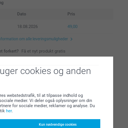
ng
Dato
Pris
18.08.2026
49,00
nformation om alle leveringsmuligheder
et forkert?
Få et nyt produkt gratis
ruger cookies og anden
g
tobog endnu mere luksuriøs ved at vælge
res webstedstrafik, til at tilpasse indhold og
formation
l sociale medier. Vi deler også oplysninger om din
ankt eller premium mat papir.
tnere for sociale medier, reklamer og analyse. Du
tik
her
.
klusive moms og uden forsendelsesomkostninger
Kun nødvendige cookies