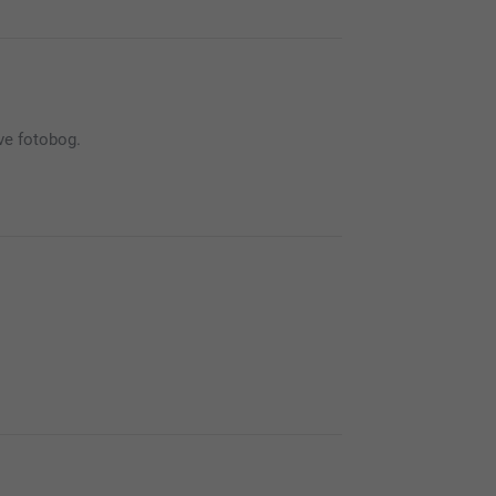
ave fotobog.
re, at du er tilfreds med både kvaliteten,