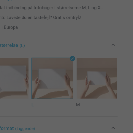
flat-indbinding på fotobøger i størrelserne M, L og XL
ti: Lavede du en tastefejl? Gratis omtryk!
 i Europa
størrelse
(L)
L
M
format
(Liggende)