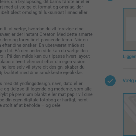
e, din bryllupsdag, dit barns første år eller
art med at vælge et format og omslag, der
ksibelt blødt omslag til luksuriøst linned eller
 til at vælge, hvordan du vil forevige dine
besvær, er der Instant Creator. Med dette smarte
rer dem og foreslår et passende tema. Når du
 efter dine ønsker! En ubesværet måde at
ngen tid. På den anden side kan du vælge den
rol. På den måde kan du tilpasse hvert layout
Ligge
g placere hvert element efter din egen vision.
ellere selv vil styre dit design, skaber du
j kvalitet med dine smukkeste øjeblikke.
Vælg 
 med dit yndlingsdesign, navn, dato eller
te og tidløse til legende og moderne, som alle
rykt på premium blankt eller mat papir vil dine
abe din egen digitale fotobog er hurtigt, nemt
e stolt af at beholde – og dele.