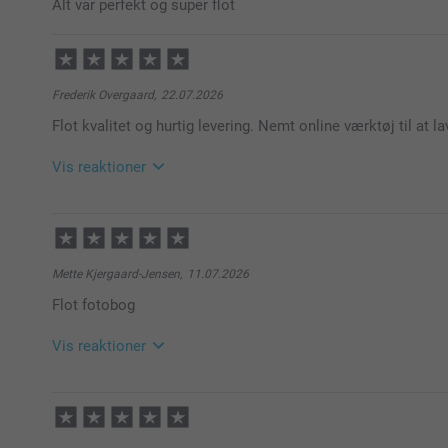
Alt var perfekt og super flot
Frederik Overgaard,
22.07.2026
Flot kvalitet og hurtig levering. Nemt online værktøj til at l
Vis reaktioner
29.07.2026
11:32
Hej Frederik,
Mette Kjergaard-Jensen,
11.07.2026
Tusind tak for de søde ord! Vi er super glade for at hø
Flot fotobog
leveringen og vores online værktøj.
Rigtig god fornøjelse med din nye fotobog!
Vis reaktioner
De bedste hilsner,
13.07.2026
10:28
Kirsi @smartphoto
Hej Mette,