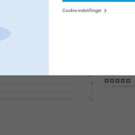
Priser for tilva
Cookie-indstillinger
er
Lignen
Mat Premium
Blankt Premi
Sprog
Instant Creator
Moderne O
Collection 100
277
149,00 / s
Fra
159,00
41
Priser for tilva
9
(17 anmeldelse
7
12