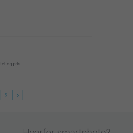
vores fotobøger. Det er en så dejlig måde at
lle deres egen historie.
tet og pris.
n Fotobog fra os.
5
vores colleection 100.
ne eventyr og lade dem fortælle deres egen
Hvorfor
smartphoto
?