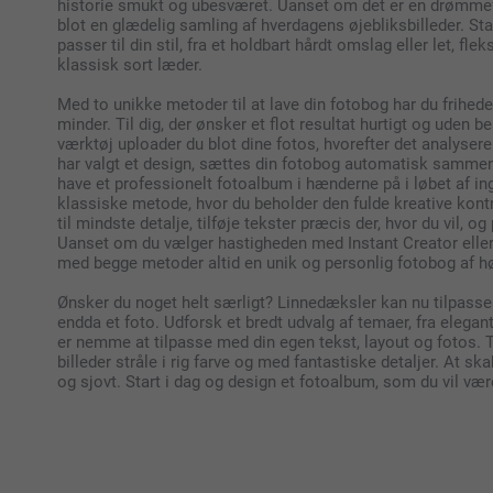
historie smukt og ubesværet. Uanset om det er en drømmeferi
blot en glædelig samling af hverdagens øjebliksbilleder. St
passer til din stil, fra et holdbart hårdt omslag eller let, fle
klassisk sort læder.
Med to unikke metoder til at lave din fotobog har du friheden
minder. Til dig, der ønsker et flot resultat hurtigt og uden 
værktøj uploader du blot dine fotos, hvorefter det analyse
har valgt et design, sættes din fotobog automatisk sammen
have et professionelt fotoalbum i hænderne på i løbet af i
klassiske metode, hvor du beholder den fulde kreative kont
til mindste detalje, tilføje tekster præcis der, hvor du vil, o
Uanset om du vælger hastigheden med Instant Creator eller h
med begge metoder altid en unik og personlig fotobog af hø
Ønsker du noget helt særligt? Linnedæksler kan nu tilpasses
endda et foto. Udforsk et bredt udvalg af temaer, fra elegan
er nemme at tilpasse med din egen tekst, layout og fotos. T
billeder stråle i rig farve og med fantastiske detaljer. At sk
og sjovt. Start i dag og design et fotoalbum, som du vil vær