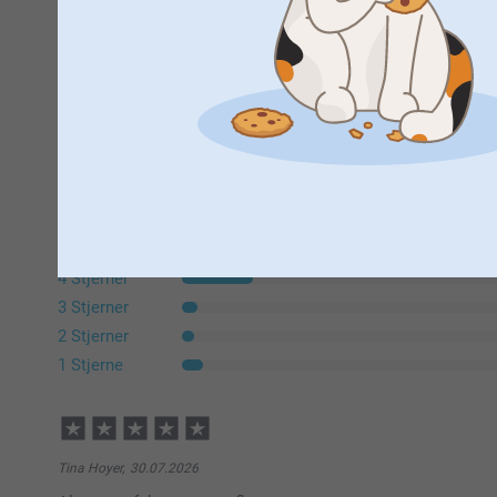
Trustpilot produktanmeldels
4.6
AF
5
Alle anmeldelser (346)
5 Stjerner
4 Stjerner
3 Stjerner
2 Stjerner
1 Stjerne
Tina Hoyer,
30.07.2026