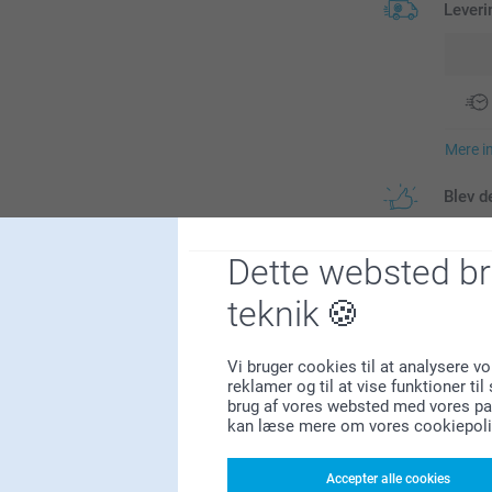
Leveri
Mere i
Blev d
Dette websted b
Tilval
teknik
Gør din fo
Vi bruger cookies til at analysere vo
Prisin
reklamer og til at vise funktioner ti
premium bl
brug af vores websted med vores par
kan læse mere om vores cookiepoli
3,25 / stk
Fra
Alle priser in
FAQ
Accepter alle cookies