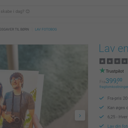
SGAVER TIL BØRN
LAV FOTOBOG
Lav e
399,
00
Fra
fragtomkostninger 
Fra-pris
20
Kan øges o
6,25
- Hver
Lav din fo