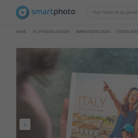
HOME
FEJR FØDSELSDAGEN
BØRNEFØDSELSDAG
FØDSELSDAG