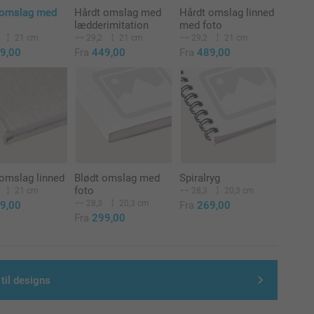
 omslag med
Hårdt omslag med
Hårdt omslag linned
lædderimitation
med foto
21 cm
29,2
21 cm
29,2
21 cm
9,00
Fra
449,00
Fra
489,00
omslag linned
Blødt omslag med
Spiralryg
foto
21 cm
28,3
20,3 cm
28,3
20,3 cm
9,00
Fra
269,00
Fra
299,00
 til designs